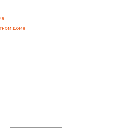
ме
стном доме
ОСТАВИТЬ ЗАЯВКУ
Заполните контактные
данные и мы обязательно с
вами свяжемся
Ваше имя
*