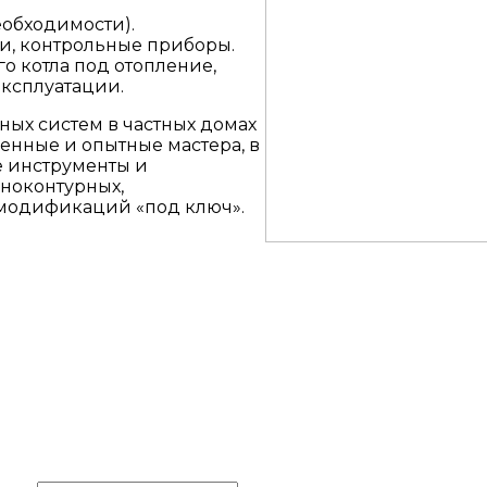
обходимости).
, контрольные приборы.
о котла под отопление,
эксплуатации.
ных систем в частных домах
венные и опытные мастера, в
е инструменты и
ноконтурных,
 модификаций «под ключ».
УЗНАТЬ
СТОИМОСТЬ
Выезд замерщика бесплатно
Ваше имя
*