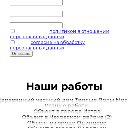
Ваш телефон
*
Ваш e-mail
соглашаюсь с
политикой в отношении
персональных данных
я даю
согласие на обработку
персональных данных
Отправить
Наши работы
еревянный частный дом Тёплые Полы Мос
Разные работы
Объект в городе Истра
Объект в Чеховском районе (2)
Объект в городе Одинцово