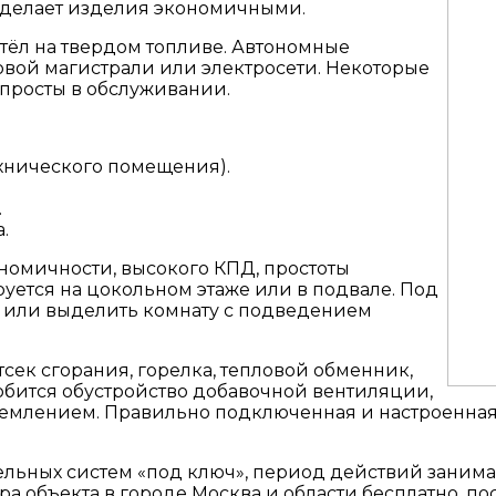
о делает изделия экономичными.
тёл на твердом топливе. Автономные
овой магистрали или электросети. Некоторые
просты в обслуживании.
ехнического помещения).
.
.
ономичности, высокого КПД, простоты
ется на цокольном этаже или в подвале. Под
 или выделить комнату с подведением
сек сгорания, горелка, тепловой обменник,
обится обустройство добавочной вентиляции,
аземлением. Правильно подключенная и настроенная
ьных систем «под ключ», период действий занимает
а объекта в городе Москва и области бесплатно, по