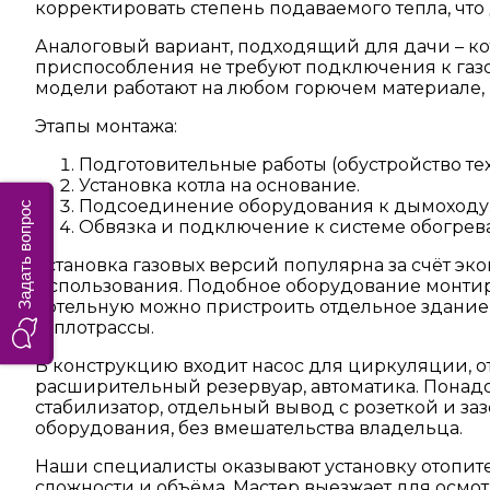
корректировать степень подаваемого тепла, чт
Аналоговый вариант, подходящий для дачи – ко
приспособления не требуют подключения к газ
модели работают на любом горючем материале, 
Этапы монтажа:
Подготовительные работы (обустройство т
Установка котла на основание.
Подсоединение оборудования к дымоходу
Задать вопрос
Обвязка и подключение к системе обогрева
Установка газовых версий популярна за счёт эк
использования. Подобное оборудование монтиру
котельную можно пристроить отдельное здание
теплотрассы.
В конструкцию входит насос для циркуляции, от
расширительный резервуар, автоматика. Понад
стабилизатор, отдельный вывод с розеткой и з
оборудования, без вмешательства владельца.
Наши специалисты оказывают установку отопител
сложности и объёма. Мастер выезжает для осмотр