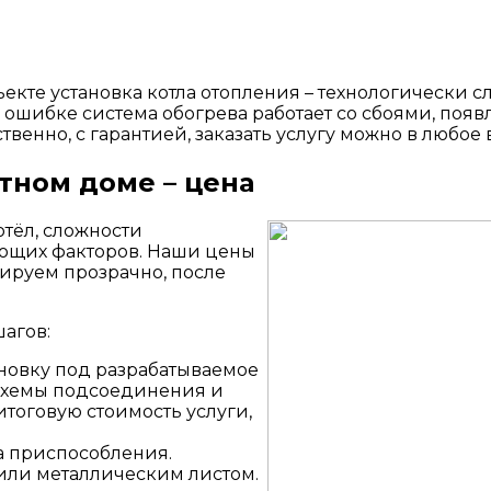
кте установка котла отопления – технологически с
 ошибке система обогрева работает со сбоями, поя
венно, с гарантией, заказать услугу можно в любое 
тном доме – цена
отёл, сложности
ующих факторов. Наши цены
мируем прозрачно, после
агов:
новку под разрабатываемое
 схемы подсоединения и
тоговую стоимость услуги,
а приспособления.
или металлическим листом.