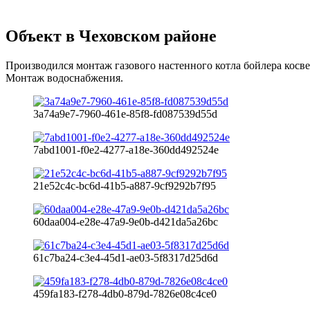
Объект в Чеховском районе
Производился монтаж газового настенного котла бойлера косв
Монтаж водоснабжения.
3a74a9e7-7960-461e-85f8-fd087539d55d
7abd1001-f0e2-4277-a18e-360dd492524e
21e52c4c-bc6d-41b5-a887-9cf9292b7f95
60daa004-e28e-47a9-9e0b-d421da5a26bc
61c7ba24-c3e4-45d1-ae03-5f8317d25d6d
459fa183-f278-4db0-879d-7826e08c4ce0