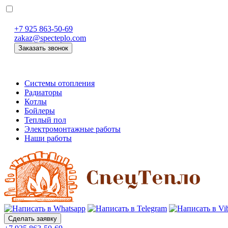
+7 925 863-50-69
zakaz@specteplo.com
Заказать звонок
Системы отопления
Радиаторы
Котлы
Бойлеры
Теплый пол
Электромонтажные работы
Наши работы
Сделать заявку