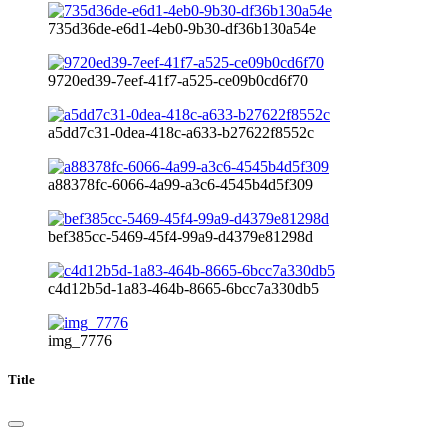
735d36de-e6d1-4eb0-9b30-df36b130a54e
9720ed39-7eef-41f7-a525-ce09b0cd6f70
a5dd7c31-0dea-418c-a633-b27622f8552c
a88378fc-6066-4a99-a3c6-4545b4d5f309
bef385cc-5469-45f4-99a9-d4379e81298d
c4d12b5d-1a83-464b-8665-6bcc7a330db5
img_7776
Title