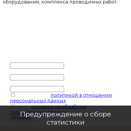
оборудования, комплекса проводимых работ.
ОСТАВИТЬ ЗАЯВКУ
Заполните контактные
данные и мы обязательно с
вами свяжемся
Ваше имя
*
Ваш телефон
*
Ваш e-mail
соглашаюсь с
политикой в отношении
персональных данных
я даю
согласие на обработку
персональных данных
Предупреждение о сборе
Отправить
статистики