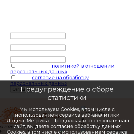
Заполните контактные
данные и мы обязательно с
вами свяжемся
Ваше имя
*
Ваш телефон
*
Ваш e-mail
соглашаюсь с
политикой в отношении
персональных данных
я даю
согласие на обработку
персональных данных
Предупреждение о сборе
Отправить
статистики
Мы используем Cookies, в том числе с
использованием сервиса веб-аналитики
"Яндекс.Метрика". Продолжая использовать наш
сайт, вы даете согласие обработку данных
© 2026 specteplo.com
ИП Командин Николай
Cookies, в том числе с использованием сервиса
Заказать