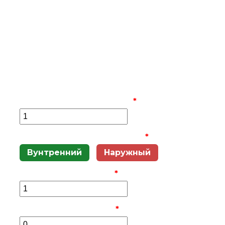
МОНТАЖА
РАДИАТОРНОГО
ОТОПЛЕНИЯ
Выезд замерщика бесплатно
Количество радиаторов
*
Распределительный шкаф
*
Вунтренний
Наружный
Количество шкафов
*
Количество стояков
*