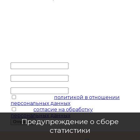
ОСТАВИТЬ ЗАЯВКУ
Заполните контактные
данные и мы обязательно с
вами свяжемся
Ваше имя
*
Ваш телефон
*
Ваш e-mail
соглашаюсь с
политикой в отношении
персональных данных
я даю
согласие на обработку
персональных данных
Предупреждение о сборе
Отправить
статистики