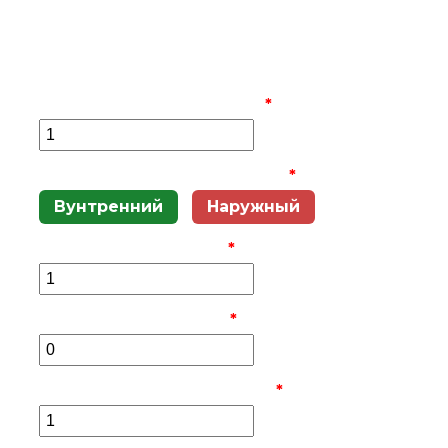
ОТОПЛЕНИЯ
Выезд замерщика бесплатно
Количество радиаторов
*
Распределительный шкаф
*
Вунтренний
Наружный
Количество шкафов
*
Количество стояков
*
Количество коллекторов
*