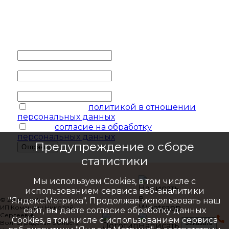
Заполните контактные
данные и мы обязательно с
вами свяжемся
Ваше имя
*
Ваш телефон
*
Ваш e-mail
соглашаюсь с
политикой в отношении
персональных данных
я даю
согласие на обработку
персональных данных
Предупреждение о сборе
Отправить
статистики
Мы используем Cookies, в том числе с
использованием сервиса веб-аналитики
© 2026 specteplo.com
"Яндекс.Метрика". Продолжая использовать наш
ИП Командин Николай
сайт, вы даете согласие обработку данных
Сергеевич
Cookies, в том числе с использованием сервиса
Волгоградская область,
Заказать