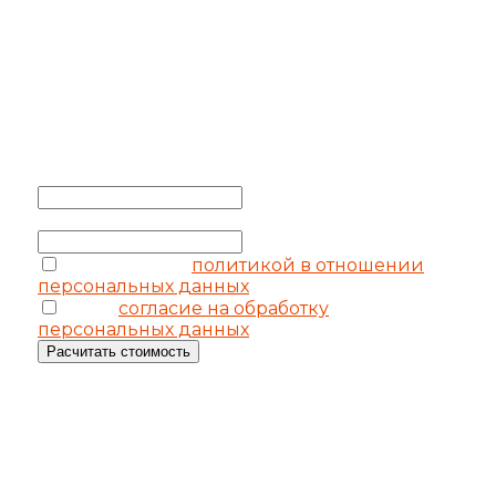
УЗНАТЬ
СТОИМОСТЬ
Выезд замерщика бесплатно
Ваше имя
*
Ваш телефон
*
соглашаюсь с
политикой в отношении
персональных данных
я даю
согласие на обработку
персональных данных
Расчитать стоимость
ОСТАВИТЬ ЗАЯВКУ